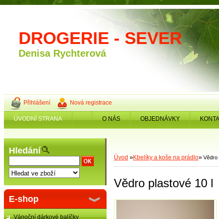
DROGERIE - SEVER
Denisa Rychterová
Přihlášení
Nová registrace
ÚVODNÍ STRANA
O NÁS
OBJEDNÁVKY
KONTA
Hledání
»
»
Úvod
Kbelíky a koše na prádlo
Vědro 
Vědro plastové 10 l
E-shop
Vánoční dárkové balíčky