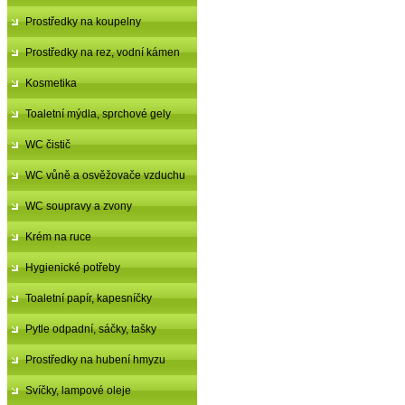
Prostředky na koupelny
Prostředky na rez, vodní kámen
Kosmetika
Toaletní mýdla, sprchové gely
WC čistič
WC vůně a osvěžovače vzduchu
WC soupravy a zvony
Krém na ruce
Hygienické potřeby
Toaletní papír, kapesníčky
Pytle odpadní, sáčky, tašky
Prostředky na hubení hmyzu
Svíčky, lampové oleje