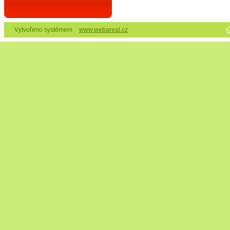
Vytvořeno systémem
www.webareal.cz